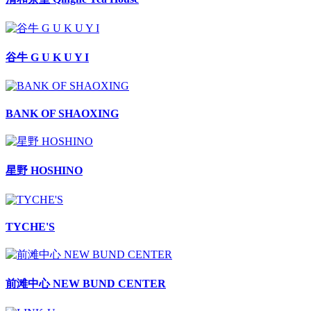
谷牛 G U K U Y I
BANK OF SHAOXING
星野 HOSHINO
TYCHE'S
前滩中心 NEW BUND CENTER