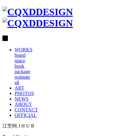
WORKS
brand
space
book
package
realstate
all
ART
PHOTOS
NEWS
ABOUT
CONTACT
OFFICIAL
江空间 J H U B